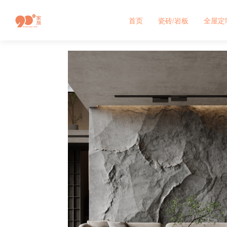
首页
瓷砖/岩板
全屋定