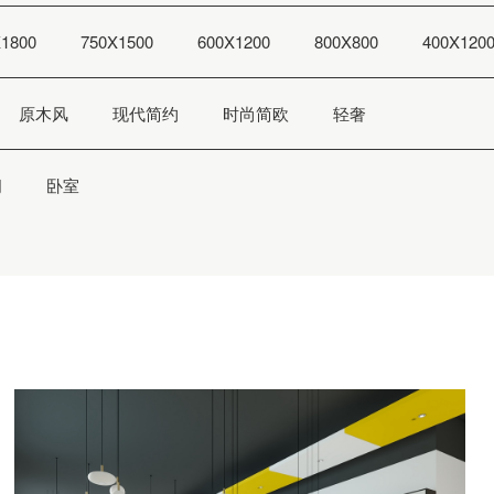
90°岩板
1800
750X1500
600X1200
800X800
400X120
800X2600MM
原木风
现代简约
时尚简欧
轻奢
间
卧室
时尚“岩”值，高定之选