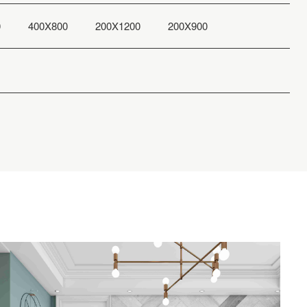
岩奢系列
0
400X800
200X1200
200X900
900X1800MM
归真，重新定义大板轻奢印象