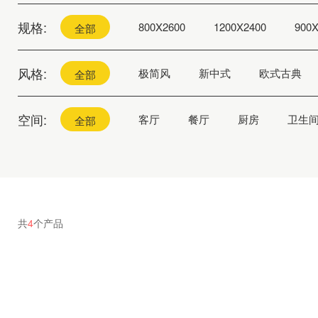
列
超感系列
规格:
800X2600
1200X2400
900X
全部
750X1500MM/900X1800MM
风格:
极简风
新中式
欧式古典
全部
空间:
客厅
餐厅
厨房
卫生
全部
归真，还生活纯粹本色！
共
4
个产品