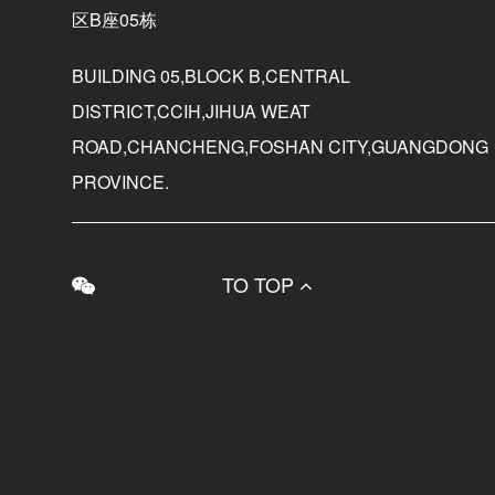
区B座05栋
BUILDING 05,BLOCK B,CENTRAL
DISTRICT,CCIH,JIHUA WEAT
ROAD,CHANCHENG,FOSHAN CITY,GUANGDONG
PROVINCE.
TO TOP