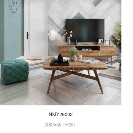
NMY29002
岚橡浮动（米灰）