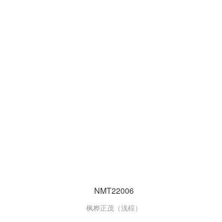
NMT22006
枫桦正茂（浅棕）