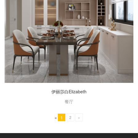
伊丽莎白Elizabeth
餐厅
«
1
2
»