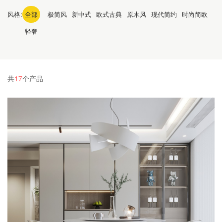
风格:
全部
极简风
新中式
欧式古典
原木风
现代简约
时尚简欧
轻奢
共
17
个产品