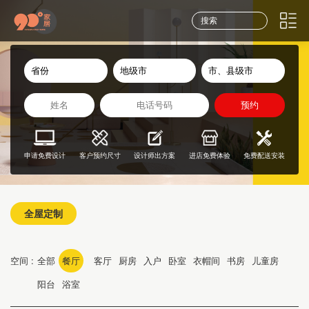
预约
申请免费设计
客户预约尺寸
设计师出方案
进店免费体验
免费配送安装
全屋定制
空间 :
全部
餐厅
客厅
厨房
入户
卧室
衣帽间
书房
儿童房
阳台
浴室