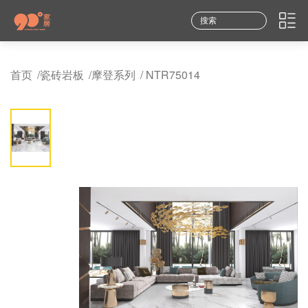
首页
/
瓷砖岩板
/
摩登系列
/ NTR75014