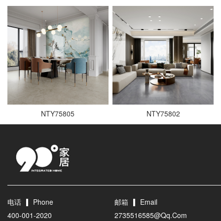
NTY75805
NTY75802
电话
Phone
邮箱
Email
400-001-2020
2735516585@qq.com